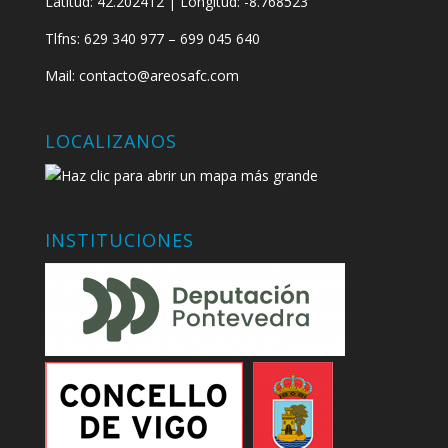
Latitud: 42.202412 | Longitud: -8.768523
Tlfns: 629 340 977 – 699 045 640
Mail: contacto@areosafc.com
LOCALIZANOS
INSTITUCIONES